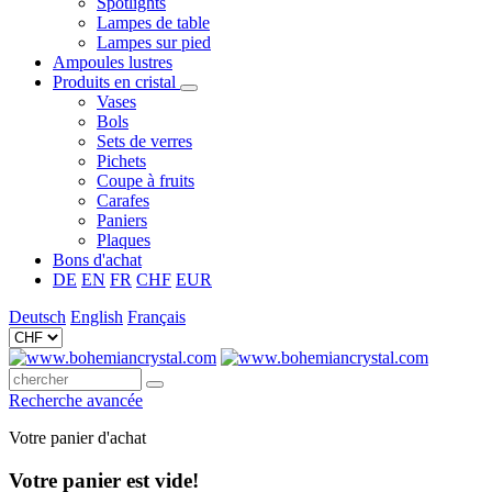
Spotlights
Lampes de table
Lampes sur pied
Ampoules lustres
Produits en cristal
Vases
Bols
Sets de verres
Pichets
Coupe à fruits
Carafes
Paniers
Plaques
Bons d'achat
DE
EN
FR
CHF
EUR
Deutsch
English
Français
Recherche avancée
Votre panier d'achat
Votre panier est vide!