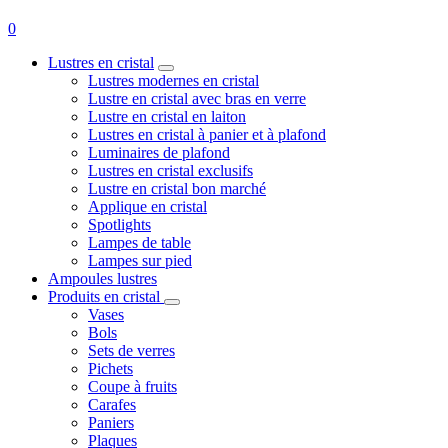
0
Lustres en cristal
Lustres modernes en cristal
Lustre en cristal avec bras en verre
Lustre en cristal en laiton
Lustres en cristal à panier et à plafond
Luminaires de plafond
Lustres en cristal exclusifs
Lustre en cristal bon marché
Applique en cristal
Spotlights
Lampes de table
Lampes sur pied
Ampoules lustres
Produits en cristal
Vases
Bols
Sets de verres
Pichets
Coupe à fruits
Carafes
Paniers
Plaques