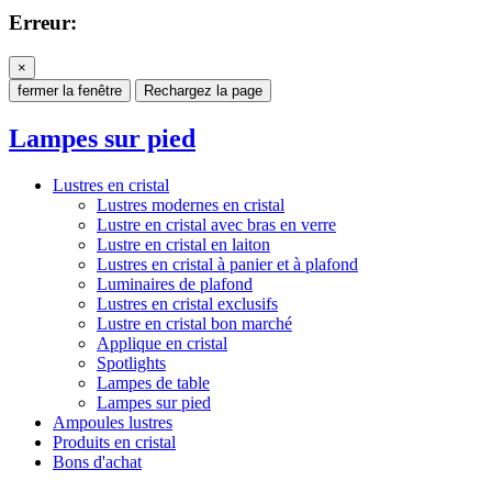
Erreur:
×
fermer la fenêtre
Rechargez la page
Lampes sur pied
Lustres en cristal
Lustres modernes en cristal
Lustre en cristal avec bras en verre
Lustre en cristal en laiton
Lustres en cristal à panier et à plafond
Luminaires de plafond
Lustres en cristal exclusifs
Lustre en cristal bon marché
Applique en cristal
Spotlights
Lampes de table
Lampes sur pied
Ampoules lustres
Produits en cristal
Bons d'achat