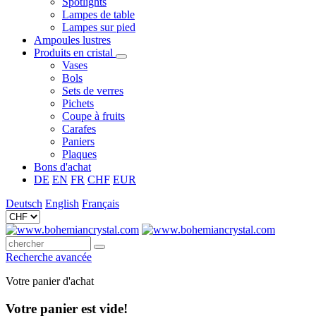
Spotlights
Lampes de table
Lampes sur pied
Ampoules lustres
Produits en cristal
Vases
Bols
Sets de verres
Pichets
Coupe à fruits
Carafes
Paniers
Plaques
Bons d'achat
DE
EN
FR
CHF
EUR
Deutsch
English
Français
Recherche avancée
Votre panier d'achat
Votre panier est vide!