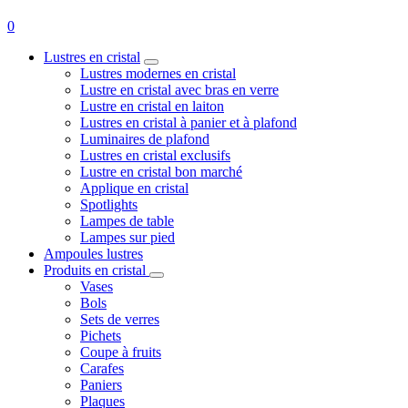
0
Lustres en cristal
Lustres modernes en cristal
Lustre en cristal avec bras en verre
Lustre en cristal en laiton
Lustres en cristal à panier et à plafond
Luminaires de plafond
Lustres en cristal exclusifs
Lustre en cristal bon marché
Applique en cristal
Spotlights
Lampes de table
Lampes sur pied
Ampoules lustres
Produits en cristal
Vases
Bols
Sets de verres
Pichets
Coupe à fruits
Carafes
Paniers
Plaques