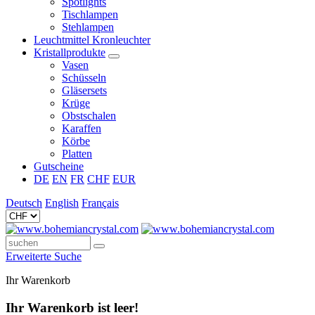
Spotlights
Tischlampen
Stehlampen
Leuchtmittel Kronleuchter
Kristallprodukte
Vasen
Schüsseln
Gläsersets
Krüge
Obstschalen
Karaffen
Körbe
Platten
Gutscheine
DE
EN
FR
CHF
EUR
Deutsch
English
Français
Erweiterte Suche
Ihr Warenkorb
Ihr Warenkorb ist leer!