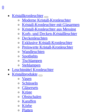
0
Kristallkronleuchter
Moderne Kristall-Kronleuchter
Kristall-Kronleuchter mit Glasarmen
Kristall-Kronleuchter aus Messing
Korb- und Decken-Kristallleuchter
Deckenleuchten
Exklusive Kristall-Kronleuchter
Preiswerte Kristall-Kronleuchter
Wandleuchten
Spotlights
Tischlampen
Stehlampen
Leuchtmittel Kronleuchter
Kristallprodukte
Vasen
Schüsseln
Gläsersets
Krüge
Obstschalen
Karaffen
Körbe
Platten