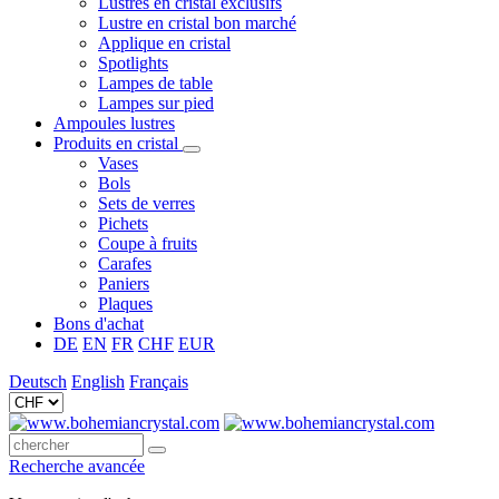
Lustres en cristal exclusifs
Lustre en cristal bon marché
Applique en cristal
Spotlights
Lampes de table
Lampes sur pied
Ampoules lustres
Produits en cristal
Vases
Bols
Sets de verres
Pichets
Coupe à fruits
Carafes
Paniers
Plaques
Bons d'achat
DE
EN
FR
CHF
EUR
Deutsch
English
Français
Recherche avancée