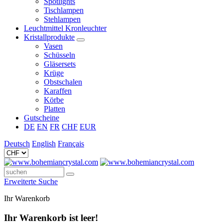
Spotlights
Tischlampen
Stehlampen
Leuchtmittel Kronleuchter
Kristallprodukte
Vasen
Schüsseln
Gläsersets
Krüge
Obstschalen
Karaffen
Körbe
Platten
Gutscheine
DE
EN
FR
CHF
EUR
Deutsch
English
Français
Erweiterte Suche
Ihr Warenkorb
Ihr Warenkorb ist leer!