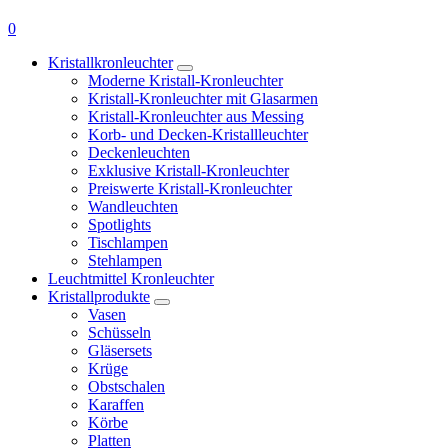
0
Kristallkronleuchter
Moderne Kristall-Kronleuchter
Kristall-Kronleuchter mit Glasarmen
Kristall-Kronleuchter aus Messing
Korb- und Decken-Kristallleuchter
Deckenleuchten
Exklusive Kristall-Kronleuchter
Preiswerte Kristall-Kronleuchter
Wandleuchten
Spotlights
Tischlampen
Stehlampen
Leuchtmittel Kronleuchter
Kristallprodukte
Vasen
Schüsseln
Gläsersets
Krüge
Obstschalen
Karaffen
Körbe
Platten