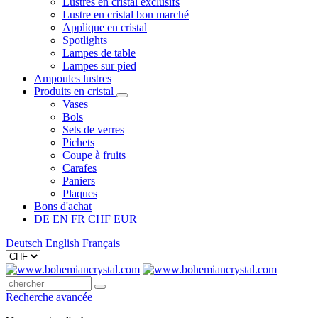
Lustres en cristal exclusifs
Lustre en cristal bon marché
Applique en cristal
Spotlights
Lampes de table
Lampes sur pied
Ampoules lustres
Produits en cristal
Vases
Bols
Sets de verres
Pichets
Coupe à fruits
Carafes
Paniers
Plaques
Bons d'achat
DE
EN
FR
CHF
EUR
Deutsch
English
Français
Recherche avancée