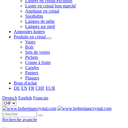
Lustres en cristal exclusifs
Lustre en cristal bon marché
Applique en cristal
Spotlights
Lampes de table
Lampes sur pied
Ampoules lustres
Produits en cristal
Vases
Bols
Sets de verres
Pichets
Coupe à fruits
Carafes
Paniers
Plaques
Bons d'achat
DE
EN
FR
CHF
EUR
Deutsch
English
Français
Recherche avancée