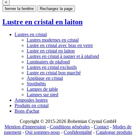
×
fermer la fenêtre
Rechargez la page
Lustre en cristal en laiton
Lustres en cristal
Lustres modernes en cristal
Lustre en cristal avec bras en verre
Lustre en cristal en laiton
Lustres en cristal à panier et à plafond
Luminaires de plafond
Lustres en cristal exclusifs
Lustre en cristal bon marché
Applique en cristal
Spotlights
Lampes de table
Lampes sur pied
Ampoules lustres
Produits en cristal
Bons d'achat
Copyright © 2015-2026 Bohemian Crystal GmbH
Mention d'impression
-
Conditions générales
-
Contact
-
Modes de
paiement
-
Qui sommes-nous
-
Confidentialité
-
Catalogue produits