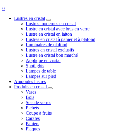
0
Lustres en cristal
Lustres modernes en cristal
Lustre en cristal avec bras en verre
Lustre en cristal en laiton
Lustres en cristal à panier et à plafond
Luminaires de plafond
Lustres en cristal exclusifs
Lustre en cristal bon marché
Applique en cristal
Spotlights
Lampes de table
Lampes sur pied
Ampoules lustres
Produits en cristal
Vases
Bols
Sets de verres
Pichets
Coupe à fruits
Carafes
Paniers
Plaques