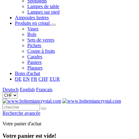
Spotlights
Lampes de table
Lampes sur pied
Ampoules lustres
Produits en cristal
Vases
Bols
Sets de verres
Pichets
Coupe à fruits
Carafes
Paniers
Plaques
Bons d'achat
DE
EN
FR
CHF
EUR
Deutsch
English
Français
Recherche avancée
Votre panier d'achat
Votre panier est vide!