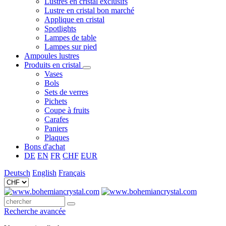
Lustres en cristal exclusifs
Lustre en cristal bon marché
Applique en cristal
Spotlights
Lampes de table
Lampes sur pied
Ampoules lustres
Produits en cristal
Vases
Bols
Sets de verres
Pichets
Coupe à fruits
Carafes
Paniers
Plaques
Bons d'achat
DE
EN
FR
CHF
EUR
Deutsch
English
Français
Recherche avancée