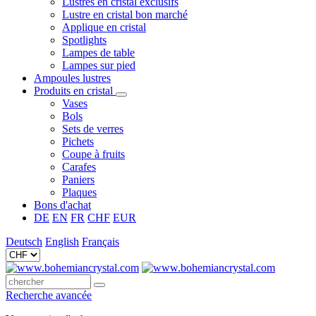
Lustres en cristal exclusifs
Lustre en cristal bon marché
Applique en cristal
Spotlights
Lampes de table
Lampes sur pied
Ampoules lustres
Produits en cristal
Vases
Bols
Sets de verres
Pichets
Coupe à fruits
Carafes
Paniers
Plaques
Bons d'achat
DE
EN
FR
CHF
EUR
Deutsch
English
Français
Recherche avancée