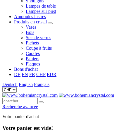
Spotlights
Lampes de table
Lampes sur pied
Ampoules lustres
Produits en cristal
Vases
Bols
Sets de verres
Pichets
Coupe à fruits
Carafes
Paniers
Plaques
Bons d'achat
DE
EN
FR
CHF
EUR
Deutsch
English
Français
Recherche avancée
Votre panier d'achat
Votre panier est vide!