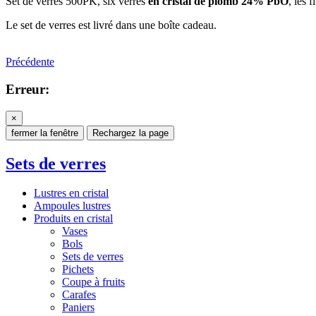
Set de verres 500PK, six verres
en cristal de plomb 24% PbO
, les
Le set de verres est livré dans une boîte cadeau.
Précédente
Erreur:
×
fermer la fenêtre
Rechargez la page
Sets de verres
Lustres en cristal
Ampoules lustres
Produits en cristal
Vases
Bols
Sets de verres
Pichets
Coupe à fruits
Carafes
Paniers