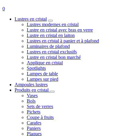
0
Lustres en cristal
Lustres modernes en cristal
Lustre en cristal avec bras en verre
Lustre en cristal en laiton
Lustres en cristal à panier et à plafond
Luminaires de plafond
Lustres en cristal exclusifs
Lustre en cristal bon marché
Applique en cristal
Spotlights
Lampes de table
Lampes sur pied
Ampoules lustres
Produits en cristal
Vases
Bols
Sets de verres
Pichets
Coupe à fruits
Carafes
Paniers
Plaques