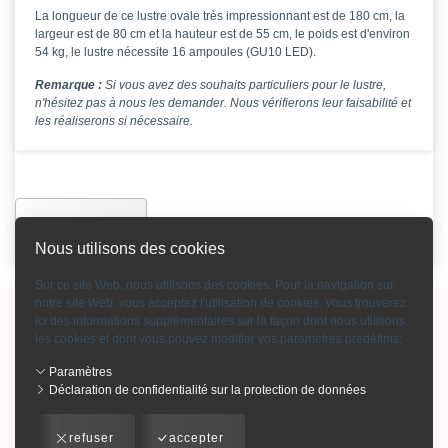
La longueur de ce lustre ovale très impressionnant est de 180 cm, la
largeur est de 80 cm et la hauteur est de 55 cm, le poids est d'environ
54 kg, le lustre nécessite 16 ampoules
(GU10 LED)
.
Remarque :
Si vous avez des souhaits particuliers pour le lustre,
n'hésitez pas à nous les demander. Nous vérifierons leur faisabilité et
les réaliserons si nécessaire.
Précédente
Nous utilisons des cookies
Sur ce site Web, nous utilisons des cookies. Pour la navigation sur
notre site Web, vous acceptez l'utilisation de cookies. Vous trouverez
Copyright © 2015-2026 Bohemian Crystal GmbH
ici des informations supplémentaires sur la façon dont nous utilisons
les cookies et dont vous pouvez modifier vos paramètres prédéfinis:
Mention d'impression
-
Conditions générales
-
Contact
-
Modes de paiement
-
Qui sommes-nous
-
Confidentialité
-
Paramètres
Déclaration de confidentialité sur la protection de données
Catalogue produits en cristal
-
Catalogue lustres en cristal
info@bohemiancrystal.com
refuser
accepter