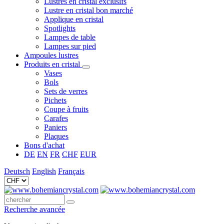
Lustres en cristal exclusifs
Lustre en cristal bon marché
Applique en cristal
Spotlights
Lampes de table
Lampes sur pied
Ampoules lustres
Produits en cristal
Vases
Bols
Sets de verres
Pichets
Coupe à fruits
Carafes
Paniers
Plaques
Bons d'achat
DE
EN
FR
CHF
EUR
Deutsch
English
Français
Recherche avancée