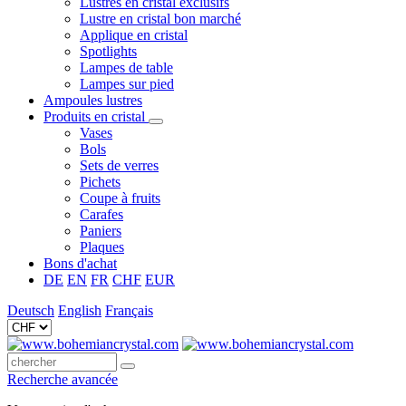
Lustres en cristal exclusifs
Lustre en cristal bon marché
Applique en cristal
Spotlights
Lampes de table
Lampes sur pied
Ampoules lustres
Produits en cristal
Vases
Bols
Sets de verres
Pichets
Coupe à fruits
Carafes
Paniers
Plaques
Bons d'achat
DE
EN
FR
CHF
EUR
Deutsch
English
Français
Recherche avancée