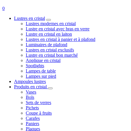
0
Lustres en cristal
Lustres modernes en cristal
Lustre en cristal avec bras en verre
Lustre en cristal en laiton
Lustres en cristal à panier et à plafond
Luminaires de plafond
Lustres en cristal exclusifs
Lustre en cristal bon marché
Applique en cristal
Spotlights
Lampes de table
Lampes sur pied
Ampoules lustres
Produits en cristal
Vases
Bols
Sets de verres
Pichets
Coupe à fruits
Carafes
Paniers
Plaques