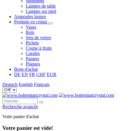
Spotlights
Lampes de table
Lampes sur pied
Ampoules lustres
Produits en cristal
Vases
Bols
Sets de verres
Pichets
Coupe à fruits
Carafes
Paniers
Plaques
Bons d'achat
DE
EN
FR
CHF
EUR
Deutsch
English
Français
Recherche avancée
Votre panier d'achat
Votre panier est vide!