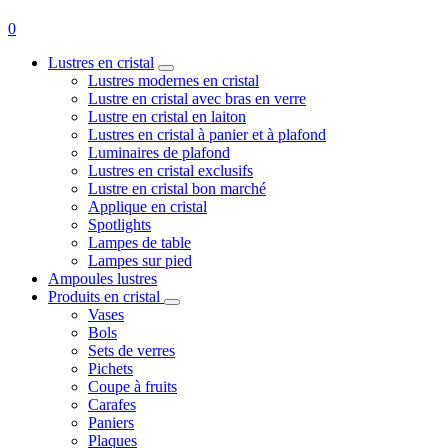
0
Lustres en cristal
Lustres modernes en cristal
Lustre en cristal avec bras en verre
Lustre en cristal en laiton
Lustres en cristal à panier et à plafond
Luminaires de plafond
Lustres en cristal exclusifs
Lustre en cristal bon marché
Applique en cristal
Spotlights
Lampes de table
Lampes sur pied
Ampoules lustres
Produits en cristal
Vases
Bols
Sets de verres
Pichets
Coupe à fruits
Carafes
Paniers
Plaques