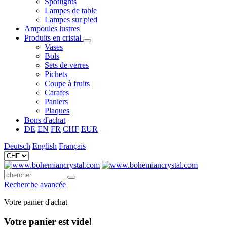
Spotlights
Lampes de table
Lampes sur pied
Ampoules lustres
Produits en cristal
Vases
Bols
Sets de verres
Pichets
Coupe à fruits
Carafes
Paniers
Plaques
Bons d'achat
DE
EN
FR
CHF
EUR
Deutsch
English
Français
Recherche avancée
Votre panier d'achat
Votre panier est vide!