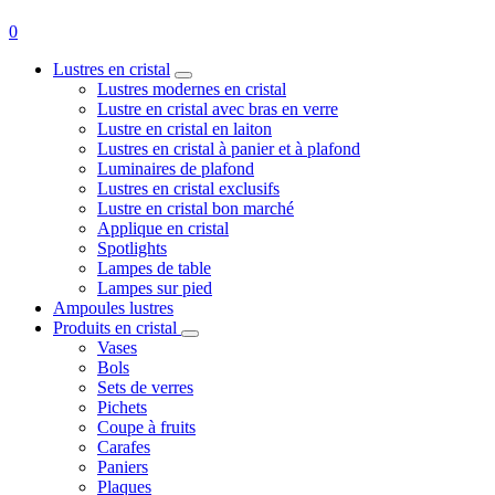
0
Lustres en cristal
Lustres modernes en cristal
Lustre en cristal avec bras en verre
Lustre en cristal en laiton
Lustres en cristal à panier et à plafond
Luminaires de plafond
Lustres en cristal exclusifs
Lustre en cristal bon marché
Applique en cristal
Spotlights
Lampes de table
Lampes sur pied
Ampoules lustres
Produits en cristal
Vases
Bols
Sets de verres
Pichets
Coupe à fruits
Carafes
Paniers
Plaques