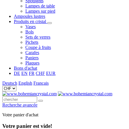
Spotlights
Lampes de table
Lampes sur pied
Ampoules lustres
Produits en cristal
Vases
Bols
Sets de verres
Pichets
Coupe à fruits
Carafes
Paniers
Plaques
Bons d'achat
DE
EN
FR
CHF
EUR
Deutsch
English
Français
Recherche avancée
Votre panier d'achat
Votre panier est vide!