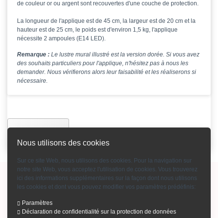
de couleur or ou argent sont recouvertes d'une couche de protection.
La longueur de l'applique est de 45 cm, la largeur est de 20 cm et la
hauteur est de 25 cm, le poids est d'environ 1,5 kg, l'applique
nécessite 2 ampoules (E14 LED).
Remarque :
Le lustre mural illustré est la version dorée. Si vous avez
des souhaits particuliers pour l'applique, n'hésitez pas à nous les
demander. Nous vérifierons alors leur faisabilité et les réaliserons si
nécessaire.
Précédente
Nous utilisons des cookies
Sur ce site Web, nous utilisons des cookies. Pour la navigation sur
notre site Web, vous acceptez l'utilisation de cookies. Vous trouverez
Copyright © 2015-2026 Bohemian Crystal GmbH
ici des informations supplémentaires sur la façon dont nous utilisons
les cookies et dont vous pouvez modifier vos paramètres prédéfinis:
Mention d'impression
-
Conditions générales
-
Contact
-
Modes de paiement
-
Qui sommes-nous
-
Confidentialité
-
Catalogue produits en cristal
-
Paramètres
Déclaration de confidentialité sur la protection de données
Catalogue lustres en cristal