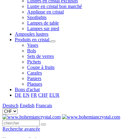
Lustres en cristal exclusifs
Lustre en cristal bon marché
Applique en cristal
Spotlights
Lampes de table
Lampes sur pied
Ampoules lustres
Produits en cristal
Vases
Bols
Sets de verres
Pichets
Coupe à fruits
Carafes
Paniers
Plaques
Bons d'achat
DE
EN
FR
CHF
EUR
Deutsch
English
Français
Recherche avancée