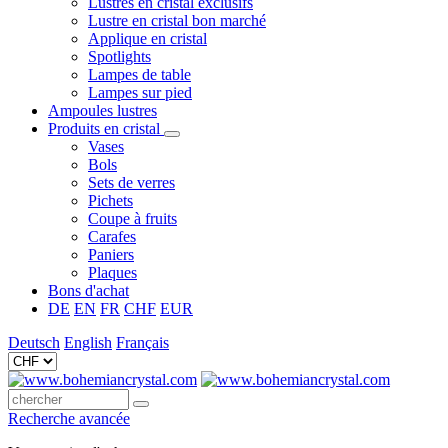
Lustres en cristal exclusifs
Lustre en cristal bon marché
Applique en cristal
Spotlights
Lampes de table
Lampes sur pied
Ampoules lustres
Produits en cristal
Vases
Bols
Sets de verres
Pichets
Coupe à fruits
Carafes
Paniers
Plaques
Bons d'achat
DE
EN
FR
CHF
EUR
Deutsch
English
Français
Recherche avancée