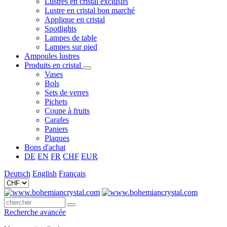
Lustres en cristal exclusifs
Lustre en cristal bon marché
Applique en cristal
Spotlights
Lampes de table
Lampes sur pied
Ampoules lustres
Produits en cristal
Vases
Bols
Sets de verres
Pichets
Coupe à fruits
Carafes
Paniers
Plaques
Bons d'achat
DE
EN
FR
CHF
EUR
Deutsch
English
Français
Recherche avancée