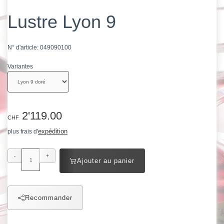
Lustre Lyon 9
N° d'article:
049090100
Variantes
2'119.00
CHF
expédition
plus frais d'
-
+
Ajouter au panier
Recommander