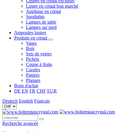
Lustres en cristal exclusifs
Lustre en cristal bon marché
Applique en cristal
Spotlights
Lampes de table
Lampes sur pied
Ampoules lustres
Produits en cristal
Vases
Bols
Sets de verres
Pichets
Coupe à fruits
Carafes
Paniers
Plaques
Bons d'achat
DE
EN
FR
CHF
EUR
Deutsch
English
Français
Recherche avancée