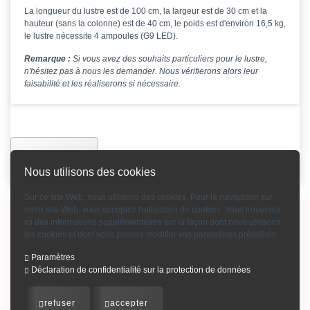
La longueur du lustre est de 100 cm, la largeur est de 30 cm et la
hauteur (sans la colonne) est de 40 cm, le poids est d'environ 16,5 kg,
le lustre nécessite 4 ampoules (G9 LED).
Remarque :
Si vous avez des souhaits particuliers pour le lustre,
n'hésitez pas à nous les demander. Nous vérifierons alors leur
faisabilité et les réaliserons si nécessaire.
Précédente
Nous utilisons des cookies
Sur ce site Web, nous utilisons des cookies. Pour la navigation sur
notre site Web, vous acceptez l'utilisation de cookies. Vous trouverez
Copyright © 2015-2026 Bohemian Crystal GmbH
ici des informations supplémentaires sur la façon dont nous utilisons
les cookies et dont vous pouvez modifier vos paramètres prédéfinis:
Mention d'impression
-
Conditions générales
-
Contact
-
Modes de paiement
-
Qui sommes-nous
-
Confidentialité
-
Catalogue produits en cristal
-
Paramètres
Déclaration de confidentialité sur la protection de données
Catalogue lustres en cristal
info@bohemiancrystal.com
refuser
accepter