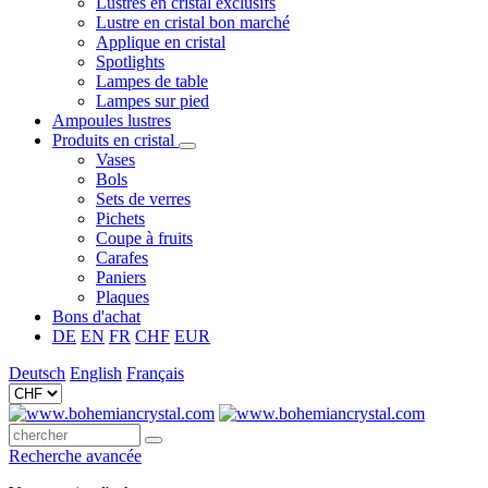
Lustres en cristal exclusifs
Lustre en cristal bon marché
Applique en cristal
Spotlights
Lampes de table
Lampes sur pied
Ampoules lustres
Produits en cristal
Vases
Bols
Sets de verres
Pichets
Coupe à fruits
Carafes
Paniers
Plaques
Bons d'achat
DE
EN
FR
CHF
EUR
Deutsch
English
Français
Recherche avancée