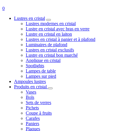
0
Lustres en cristal
Lustres modernes en cristal
Lustre en cristal avec bras en verre
Lustre en cristal en laiton
Lustres en cristal à panier et à plafond
Luminaires de plafond
Lustres en cristal exclusifs
Lustre en cristal bon marché
Applique en cristal
Spotlights
Lampes de table
Lampes sur pied
Ampoules lustres
Produits en cristal
Vases
Bols
Sets de verres
Pichets
Coupe à fruits
Carafes
Paniers
Plaques