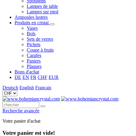
Spotlights
Lampes de table
Lampes sur pied
Ampoules lustres
Produits en cristal
Vases
Bols
Sets de verres
Pichets
Coupe à fruits
Carafes
Paniers
Plaques
Bons d'achat
DE
EN
FR
CHF
EUR
Deutsch
English
Français
Recherche avancée
Votre panier d'achat
Votre panier est vide!