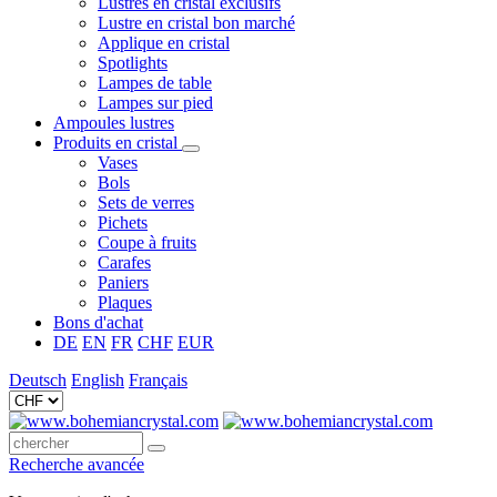
Lustres en cristal exclusifs
Lustre en cristal bon marché
Applique en cristal
Spotlights
Lampes de table
Lampes sur pied
Ampoules lustres
Produits en cristal
Vases
Bols
Sets de verres
Pichets
Coupe à fruits
Carafes
Paniers
Plaques
Bons d'achat
DE
EN
FR
CHF
EUR
Deutsch
English
Français
Recherche avancée