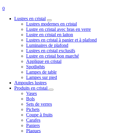
0
Lustres en cristal
Lustres modernes en cristal
Lustre en cristal avec bras en verre
Lustre en cristal en laiton
Lustres en cristal à panier et à plafond
Luminaires de plafond
Lustres en cristal exclusifs
Lustre en cristal bon marché
Applique en cristal
Spotlights
Lampes de table
Lampes sur pied
Ampoules lustres
Produits en cristal
Vases
Bols
Sets de verres
Pichets
Coupe à fruits
Carafes
Paniers
Plaques