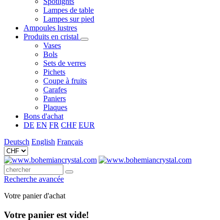
Spotlights
Lampes de table
Lampes sur pied
Ampoules lustres
Produits en cristal
Vases
Bols
Sets de verres
Pichets
Coupe à fruits
Carafes
Paniers
Plaques
Bons d'achat
DE
EN
FR
CHF
EUR
Deutsch
English
Français
Recherche avancée
Votre panier d'achat
Votre panier est vide!