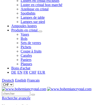
Lustres en cristal exclusifs
Lustre en cristal bon marché
Applique en cristal
Spotlights
Lampes de table
Lampes sur pied
Ampoules lustres
Produits en cristal
Vases
Bols
Sets de verres
Pichets
Coupe à fruits
Carafes
Paniers
Plaques
Bons d'achat
DE
EN
FR
CHF
EUR
Deutsch
English
Français
Recherche avancée