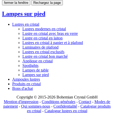
fermer la fenêtre
Rechargez la page
Lampes sur pied
Lustres en cristal
Lustres modernes en cristal
Lustre en cristal avec bras en verre
Lustre en cristal en laiton
Lustres en cristal à panier et à plafond
Luminaires de plafond
Lustres en cristal exclusifs
Lustre en cristal bon marché
Applique en cristal
Spotlights
Lampes de table
Lampes sur pied
Ampoules lustres
Produits en cristal
Bons d'achat
Copyright © 2015-2026 Bohemian Crystal GmbH
Mention d'impression
-
Conditions générales
-
Contact
-
Modes de
paiement
-
Qui sommes-nous
-
Confidentialité
-
Catalogue produits
en cristal
-
Catalogue lustres en cristal