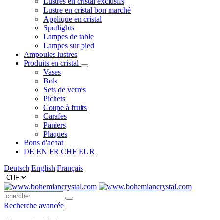
Lustres en cristal exclusifs
Lustre en cristal bon marché
Applique en cristal
Spotlights
Lampes de table
Lampes sur pied
Ampoules lustres
Produits en cristal
Vases
Bols
Sets de verres
Pichets
Coupe à fruits
Carafes
Paniers
Plaques
Bons d'achat
DE
EN
FR
CHF
EUR
Deutsch
English
Français
Recherche avancée