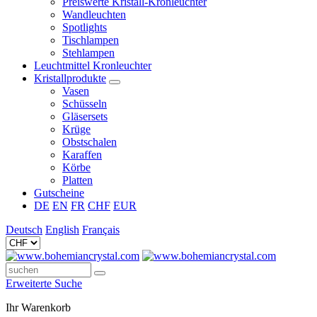
Preiswerte Kristall-Kronleuchter
Wandleuchten
Spotlights
Tischlampen
Stehlampen
Leuchtmittel Kronleuchter
Kristallprodukte
Vasen
Schüsseln
Gläsersets
Krüge
Obstschalen
Karaffen
Körbe
Platten
Gutscheine
DE
EN
FR
CHF
EUR
Deutsch
English
Français
Erweiterte Suche
Ihr Warenkorb