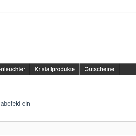
onleuchter
Kristallprodukte
Gutscheine
abefeld ein