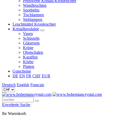
Preiswerte Kristall-Kronleuchter
Wandleuchten
Spotlights
Tischlampen
Stehlampen
Leuchtmittel Kronleuchter
Kristallprodukte
Vasen
Schüsseln
Gläsersets
Krüge
Obstschalen
Karaffen
Körbe
Platten
Gutscheine
DE
EN
FR
CHF
EUR
Deutsch
English
Français
Erweiterte Suche
Ihr Warenkorb