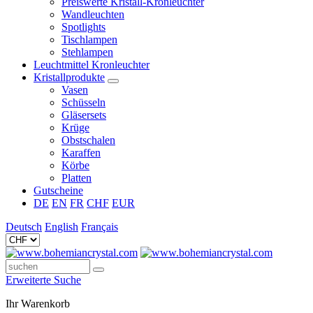
Preiswerte Kristall-Kronleuchter
Wandleuchten
Spotlights
Tischlampen
Stehlampen
Leuchtmittel Kronleuchter
Kristallprodukte
Vasen
Schüsseln
Gläsersets
Krüge
Obstschalen
Karaffen
Körbe
Platten
Gutscheine
DE
EN
FR
CHF
EUR
Deutsch
English
Français
Erweiterte Suche
Ihr Warenkorb