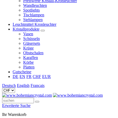
Preiswerte Kristall-Kronleuchter
Wandleuchten
Spotlights
Tischlampen
Stehlampen
Leuchtmittel Kronleuchter
Kristallprodukte
Vasen
Schüsseln
Gläsersets
Krüge
Obstschalen
Karaffen
Körbe
Platten
Gutscheine
DE
EN
FR
CHF
EUR
Deutsch
English
Français
Erweiterte Suche
Ihr Warenkorb