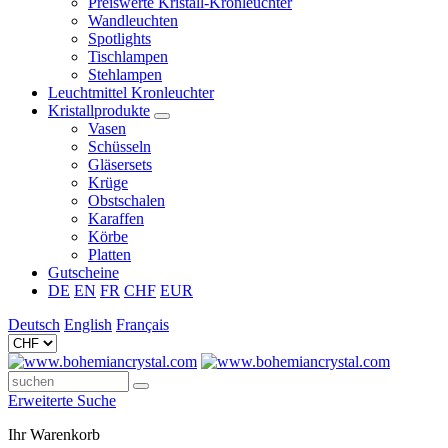
Preiswerte Kristall-Kronleuchter
Wandleuchten
Spotlights
Tischlampen
Stehlampen
Leuchtmittel Kronleuchter
Kristallprodukte
Vasen
Schüsseln
Gläsersets
Krüge
Obstschalen
Karaffen
Körbe
Platten
Gutscheine
DE
EN
FR
CHF
EUR
Deutsch
English
Français
Erweiterte Suche
Ihr Warenkorb