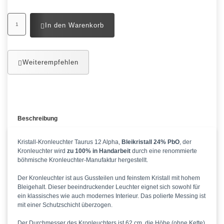
In den Warenkorb
Weiterempfehlen
Beschreibung
Kristall-Kronleuchter Taurus 12 Alpha,
Bleikristall 24% PbO
, der
Kronleuchter wird
zu 100% in Handarbeit
durch eine renommierte
böhmische Kronleuchter-Manufaktur hergestellt.
Der Kronleuchter ist aus Gussteilen und feinstem Kristall mit hohem
Bleigehalt. Dieser beeindruckender Leuchter eignet sich sowohl für
ein klassisches wie auch modernes Interieur. Das polierte Messing ist
mit einer Schutzschicht überzogen.
Der Durchmesser des Kronleuchters ist 62 cm, die Höhe (ohne Kette)