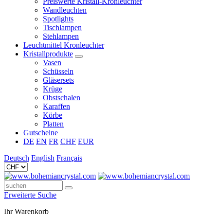
Preiswerte Kristall-Kronleuchter
Wandleuchten
Spotlights
Tischlampen
Stehlampen
Leuchtmittel Kronleuchter
Kristallprodukte
Vasen
Schüsseln
Gläsersets
Krüge
Obstschalen
Karaffen
Körbe
Platten
Gutscheine
DE
EN
FR
CHF
EUR
Deutsch
English
Français
Erweiterte Suche
Ihr Warenkorb