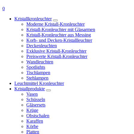
0
Kristallkronleuchter
Moderne Kristall-Kronleuchter
Kristall-Kronleuchter mit Glasarmen
Kristall-Kronleuchter aus Messing
Korb- und Decken-Kristallleuchter
Deckenleuchten
Exklusive Kristall-Kronleuchter
Preiswerte Kristall-Kronleuchter
Wandleuchten
Spotlights
Tischlampen
Stehlampen
Leuchtmittel Kronleuchter
Kristallprodukte
Vasen
Schüsseln
Gläsersets
Krüge
Obstschalen
Karaffen
Körbe
Platten