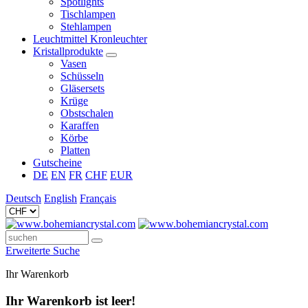
Spotlights
Tischlampen
Stehlampen
Leuchtmittel Kronleuchter
Kristallprodukte
Vasen
Schüsseln
Gläsersets
Krüge
Obstschalen
Karaffen
Körbe
Platten
Gutscheine
DE
EN
FR
CHF
EUR
Deutsch
English
Français
Erweiterte Suche
Ihr Warenkorb
Ihr Warenkorb ist leer!