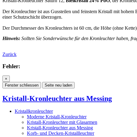
Kristall-Kronleuchter Saturn 12,
Bleikristall 24% PbO
, der Kronleu
Der Kronleuchter ist aus Gussteilen und feinstem Kristall mit hohem B
einer Schutzschicht überzogen.
Der Durchmesser des Kronleuchters ist 60 cm, die Höhe (ohne Kette) 
Hinweis:
Sollten Sie Sonderwünsche für den Kronleuchter haben, frag
Zurück
Fehler:
×
Fenster schliessen
Seite neu laden
Kristall-Kronleuchter aus Messing
Kristallkronleuchter
Moderne Kristall-Kronleuchter
Kristall-Kronleuchter mit Glasarmen
Kristall-Kronleuchter aus Messing
Korb- und Decken-Kristallleuchter