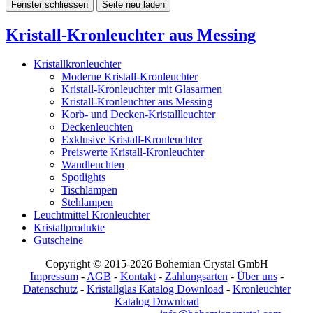
Fenster schliessen
Seite neu laden
Kristall-Kronleuchter aus Messing
Kristallkronleuchter
Moderne Kristall-Kronleuchter
Kristall-Kronleuchter mit Glasarmen
Kristall-Kronleuchter aus Messing
Korb- und Decken-Kristallleuchter
Deckenleuchten
Exklusive Kristall-Kronleuchter
Preiswerte Kristall-Kronleuchter
Wandleuchten
Spotlights
Tischlampen
Stehlampen
Leuchtmittel Kronleuchter
Kristallprodukte
Gutscheine
Copyright © 2015-2026 Bohemian Crystal GmbH
Impressum
-
AGB
-
Kontakt
-
Zahlungsarten
-
Über uns
-
Datenschutz
-
Kristallglas Katalog Download
-
Kronleuchter
Katalog Download