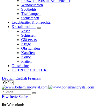
Preiswerte Kristall-Kronleuchter
Wandleuchten
Spotlights
Tischlampen
Stehlampen
Leuchtmittel Kronleuchter
Kristallprodukte
Vasen
Schüsseln
Gläsersets
Krüge
Obstschalen
Karaffen
Körbe
Platten
Gutscheine
DE
EN
FR
CHF
EUR
Deutsch
English
Français
Erweiterte Suche
Ihr Warenkorb