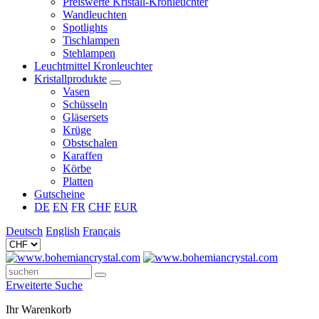
Preiswerte Kristall-Kronleuchter
Wandleuchten
Spotlights
Tischlampen
Stehlampen
Leuchtmittel Kronleuchter
Kristallprodukte
Vasen
Schüsseln
Gläsersets
Krüge
Obstschalen
Karaffen
Körbe
Platten
Gutscheine
DE
EN
FR
CHF
EUR
Deutsch
English
Français
Erweiterte Suche
Ihr Warenkorb