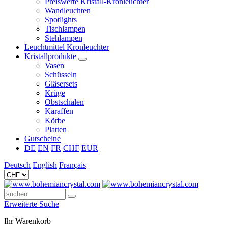
Preiswerte Kristall-Kronleuchter
Wandleuchten
Spotlights
Tischlampen
Stehlampen
Leuchtmittel Kronleuchter
Kristallprodukte
Vasen
Schüsseln
Gläsersets
Krüge
Obstschalen
Karaffen
Körbe
Platten
Gutscheine
DE
EN
FR
CHF
EUR
Deutsch
English
Français
Erweiterte Suche
Ihr Warenkorb