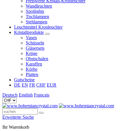
Preiswerte Kristall-Kronleuchter
Wandleuchten
Spotlights
Tischlampen
Stehlampen
Leuchtmittel Kronleuchter
Kristallprodukte
Vasen
Schüsseln
Gläsersets
Krüge
Obstschalen
Karaffen
Körbe
Platten
Gutscheine
DE
EN
FR
CHF
EUR
Deutsch
English
Français
Erweiterte Suche
Ihr Warenkorb