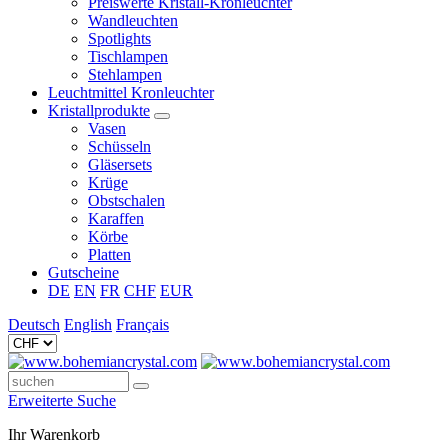
Preiswerte Kristall-Kronleuchter
Wandleuchten
Spotlights
Tischlampen
Stehlampen
Leuchtmittel Kronleuchter
Kristallprodukte
Vasen
Schüsseln
Gläsersets
Krüge
Obstschalen
Karaffen
Körbe
Platten
Gutscheine
DE
EN
FR
CHF
EUR
Deutsch
English
Français
Erweiterte Suche
Ihr Warenkorb