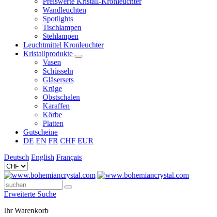
Preiswerte Kristall-Kronleuchter
Wandleuchten
Spotlights
Tischlampen
Stehlampen
Leuchtmittel Kronleuchter
Kristallprodukte
Vasen
Schüsseln
Gläsersets
Krüge
Obstschalen
Karaffen
Körbe
Platten
Gutscheine
DE
EN
FR
CHF
EUR
Deutsch
English
Français
Erweiterte Suche
Ihr Warenkorb