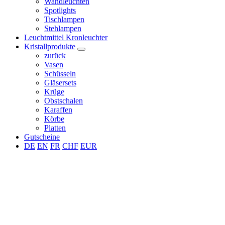
Wandleuchten
Spotlights
Tischlampen
Stehlampen
Leuchtmittel Kronleuchter
Kristallprodukte
zurück
Vasen
Schüsseln
Gläsersets
Krüge
Obstschalen
Karaffen
Körbe
Platten
Gutscheine
DE
EN
FR
CHF
EUR