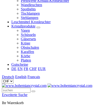
Preiswerte Kristall-Kronleuchter
Wandleuchten
Spotlights
Tischlampen
Stehlampen
Leuchtmittel Kronleuchter
Kristallprodukte
Vasen
Schüsseln
Gläsersets
Krüge
Obstschalen
Karaffen
Körbe
Platten
Gutscheine
DE
EN
FR
CHF
EUR
Deutsch
English
Français
Erweiterte Suche
Ihr Warenkorb