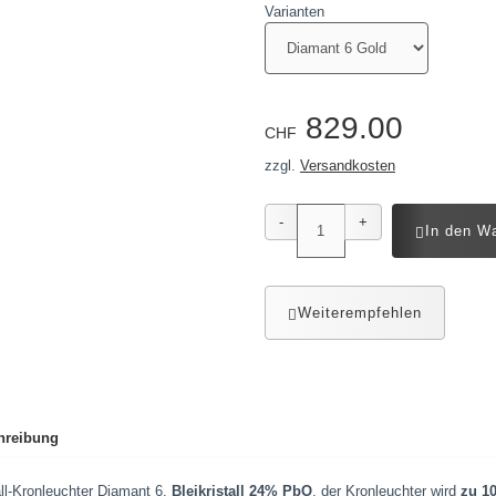
Varianten
829.00
CHF
zzgl.
Versandkosten
-
+
In den W
Weiterempfehlen
hreibung
all-Kronleuchter Diamant 6,
Bleikristall 24% PbO
, der Kronleuchter wird
zu 1