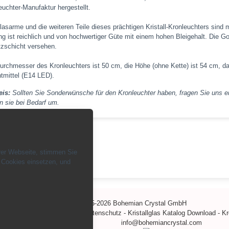
euchter-Manufaktur hergestellt.
lasarme und die weiteren Teile dieses prächtigen Kristall-Kronleuchters sind
g ist reichlich und von hochwertiger Güte mit einem hohen Bleigehalt. Die Gol
zschicht versehen.
urchmesser des Kronleuchters ist 50 cm, die Höhe (ohne Kette) ist 54 cm, das
tmittel (E14 LED).
is:
Sollten Sie Sonderwünsche für den Kronleuchter haben, fragen Sie uns ei
n sie bei Bedarf um.
rer Webseite, stimmen Sie
ück
 Cookies einsetzen, und
Copyright © 2015-2026 Bohemian Crystal GmbH
-
Zahlungsarten
-
Über uns
-
Datenschutz
-
Kristallglas Katalog Download
-
Kr
info@bohemiancrystal.com