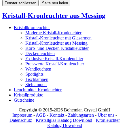
Fenster schliessen
Seite neu laden
Kristall-Kronleuchter aus Messing
Kristallkronleuchter
Moderne Kristall-Kronleuchter
Kristall-Kronleuchter mit Glasarmen
Kristall-Kronleuchter aus Messing
Korb- und Decken-Kristallleuchter
Deckenleuchten
Exklusive Kristall-Kronleuchter
Preiswerte Kristall-Kronleuchter
Wandleuchten
Spotlights
Tischlampen
Stehlampen
Leuchtmittel Kronleuchter
Kristallprodukte
Gutscheine
Copyright © 2015-2026 Bohemian Crystal GmbH
Impressum
-
AGB
-
Kontakt
-
Zahlungsarten
-
Über uns
-
Datenschutz
-
Kristallglas Katalog Download
-
Kronleuchter
Katalog Download