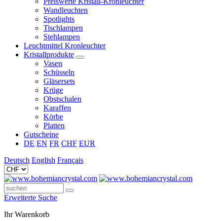
Preiswerte Kristall-Kronleuchter
Wandleuchten
Spotlights
Tischlampen
Stehlampen
Leuchtmittel Kronleuchter
Kristallprodukte
Vasen
Schüsseln
Gläsersets
Krüge
Obstschalen
Karaffen
Körbe
Platten
Gutscheine
DE
EN
FR
CHF
EUR
Deutsch
English
Français
Erweiterte Suche
Ihr Warenkorb