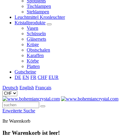
Spotlights
Tischlampen
Stehlampen
Leuchtmittel Kronleuchter
Kristallprodukte
Vasen
Schüsseln
Gläsersets
Krüge
Obstschalen
Karaffen
Körbe
Platten
Gutscheine
DE
EN
FR
CHF
EUR
Deutsch
English
Français
Erweiterte Suche
Ihr Warenkorb
Ihr Warenkorb ist leer!