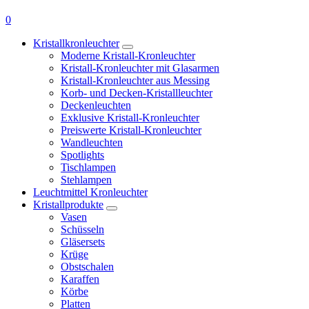
0
Kristallkronleuchter
Moderne Kristall-Kronleuchter
Kristall-Kronleuchter mit Glasarmen
Kristall-Kronleuchter aus Messing
Korb- und Decken-Kristallleuchter
Deckenleuchten
Exklusive Kristall-Kronleuchter
Preiswerte Kristall-Kronleuchter
Wandleuchten
Spotlights
Tischlampen
Stehlampen
Leuchtmittel Kronleuchter
Kristallprodukte
Vasen
Schüsseln
Gläsersets
Krüge
Obstschalen
Karaffen
Körbe
Platten